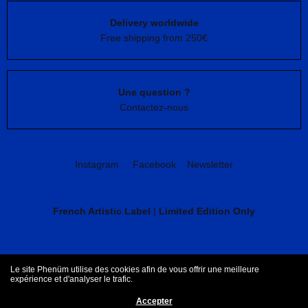
Delivery worldwide
Free shipping from 250€
Une question ?
Contactez-nous
Instagram
Facebook
Newsletter
French Artistic Label
|
Limited Edition Only
CGV
Mentions légales
Le site Phenüm utilise des cookies afin de vous offrir une meilleure
expérience et d'analyser le trafic.
Accepter