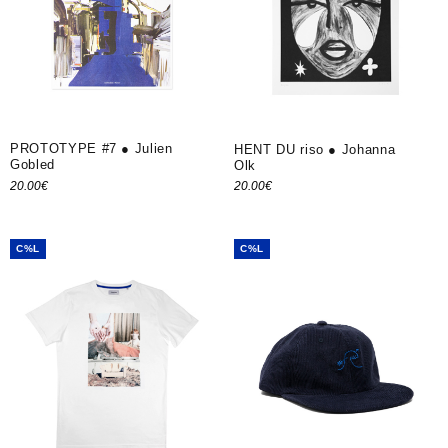
PROTOTYPE #7 ● Julien
HENT DU riso ● Johanna
Gobled
Olk
20.00
€
20.00
€
Ajouter au panier
Ajouter au panier
C%L
C%L