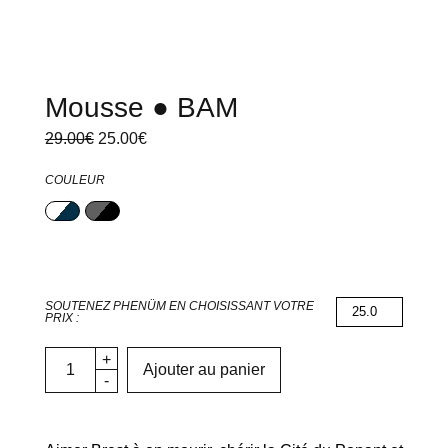
Mousse ● BAM
Le prix
Le prix
29.00
€
25.00
€
initial
actuel
était :
est :
29.00€.
25.00€.
COULEUR
Marine/Blanc
Noir/Anthracite
SOUTENEZ PHENÜM EN CHOISISSANT VOTRE
PRIX :
Ajouter au panier