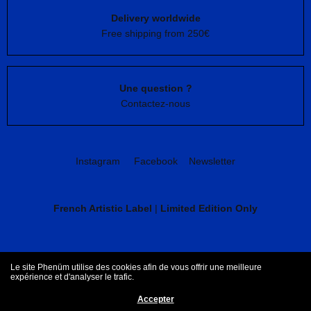
Delivery worldwide
Free shipping from 250€
Une question ?
Contactez-nous
Instagram
Facebook
Newsletter
French Artistic Label
|
Limited Edition Only
CGV
Mentions légales
Le site Phenüm utilise des cookies afin de vous offrir une meilleure
expérience et d'analyser le trafic.
Accepter