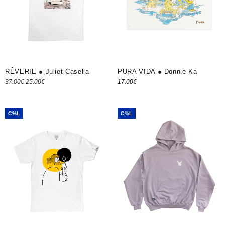
PURA VIDA ● Donnie Ka
RÊVERIE ● Juliet Casella
Le prix
Le prix
37.00
€
25.00
€
17.00
€
Ajouter au panier
Choix des options
initial
actuel
était :
est :
C%L
C%L
37.00€.
25.00€.