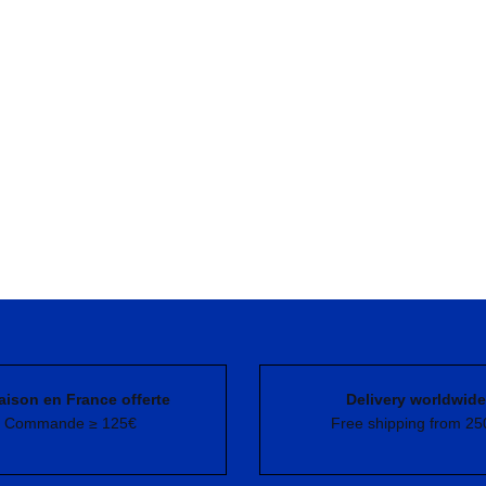
aison en France offerte
Delivery worldwide
Commande ≥ 125€
Free shipping from 25