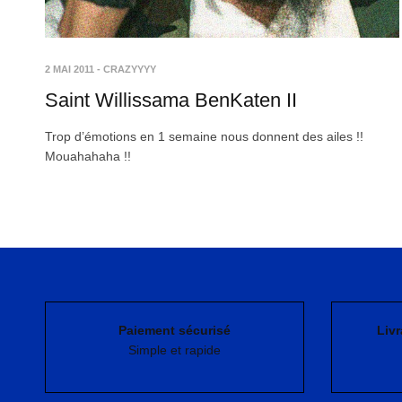
2 MAI 2011
-
CRAZYYYY
Saint Willissama BenKaten II
Trop d’émotions en 1 semaine nous donnent des ailes !!
Mouahahaha !!
Paiement sécurisé
Livr
Simple et rapide