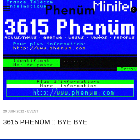
0
29 JUIN 2012
-
EVENT
3615 PHENÜM :: BYE BYE