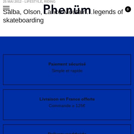
25 MAI 2012
-
LIFESTYLE
,
RIDING
0
Salba, Olson, Lance Moutain…legends of
skateboarding
Paiement sécurisé
Simple et rapide
Livraison en France offerte
Commande ≥ 125€