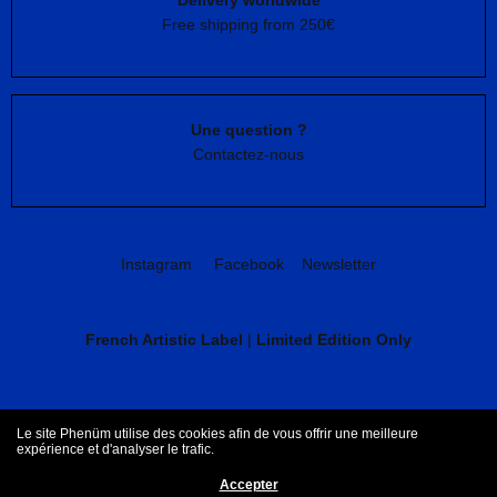
Delivery worldwide
Free shipping from 250€
Une question ?
Contactez-nous
Instagram
Facebook
Newsletter
French Artistic Label
|
Limited Edition Only
CGV
Mentions légales
Le site Phenüm utilise des cookies afin de vous offrir une meilleure
expérience et d'analyser le trafic.
Accepter