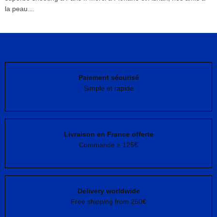
la peau…
Paiement sécurisé
Simple et rapide
Livraison en France offerte
Commande ≥ 125€
Delivery worldwide
Free shipping from 250€