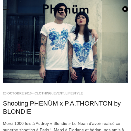
0
20 OCTOBRE 2010
-
CLOTHING
,
EVENT
,
LIFESTYLE
Shooting PHENÜM x P.A.THORNTON by
BLONDIE
Merci 1000 fois à Audrey « Blondie » Le Noan d’avoir réalisé ce
superbe shooting à Paris !! Merci à Floriane et Adrian, nos amis à