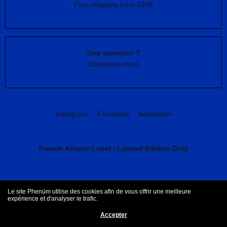
Free shipping from 250€
Une question ?
Contactez-nous
Instagram
Facebook
Newsletter
French Artistic Label
|
Limited Edition Only
CGV
Mentions légales
Le site Phenüm utilise des cookies afin de vous offrir une meilleure
expérience et d'analyser le trafic.
Accepter