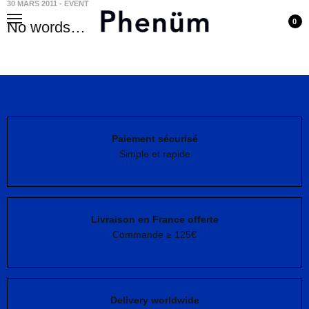
30 MARS 2011
-
EVENT
0
No words…
Paiement sécurisé
Simple et rapide
Livraison en France offerte
Commande ≥ 125€
Delivery worldwide