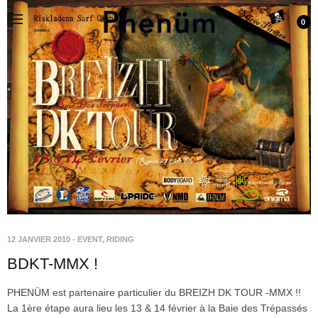
0
12 JANVIER 2010
-
EVENT
,
RIDING
BDKT-MMX !
PHENÜM est partenaire particulier du BREIZH DK TOUR -MMX !!
La 1ère étape aura lieu les 13 & 14 février à la Baie des Trépassés