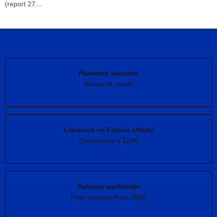
(report 27…
Paiement sécurisé
Simple et rapide
Livraison en France offerte
Commande ≥ 125€
Delivery worldwide
Free shipping from 250€