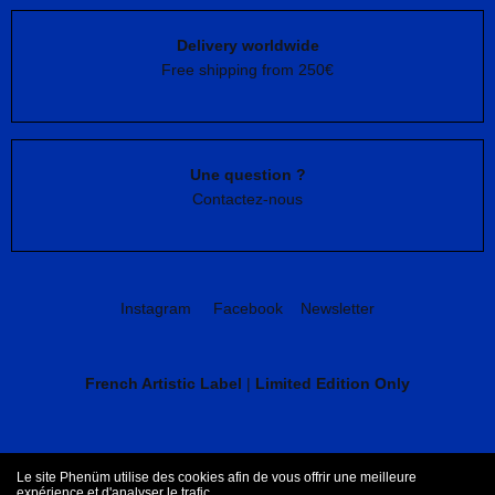
Delivery worldwide
Free shipping from 250€
Une question ?
Contactez-nous
Instagram
Facebook
Newsletter
French Artistic Label
|
Limited Edition Only
CGV
Mentions légales
Le site Phenüm utilise des cookies afin de vous offrir une meilleure
expérience et d'analyser le trafic.