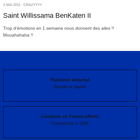
2 MAI 2011
-
CRAZYYYY
Saint Willissama BenKaten II
Trop d’émotions en 1 semaine nous donnent des ailes !!
Mouahahaha !!
Paiement sécurisé
Simple et rapide
Livraison en France offerte
Commande ≥ 125€