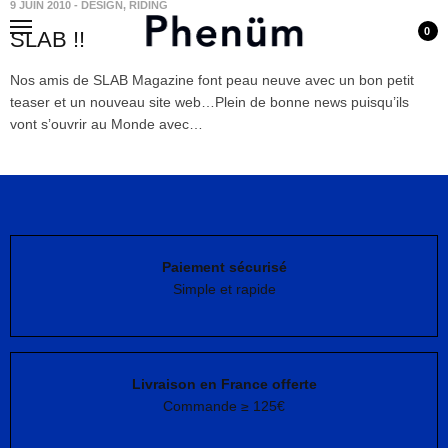
9 JUIN 2010
-
DESIGN
,
RIDING
0
SLAB !!
Nos amis de SLAB Magazine font peau neuve avec un bon petit
teaser et un nouveau site web…Plein de bonne news puisqu’ils
vont s’ouvrir au Monde avec…
Paiement sécurisé
Simple et rapide
Livraison en France offerte
Commande ≥ 125€