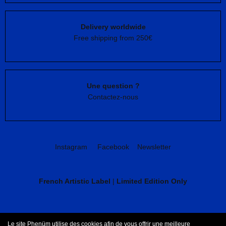
Delivery worldwide
Free shipping from 250€
Une question ?
Contactez-nous
Instagram
Facebook
Newsletter
French Artistic Label
|
Limited Edition Only
CGV
Mentions légales
Le site Phenüm utilise des cookies afin de vous offrir une meilleure