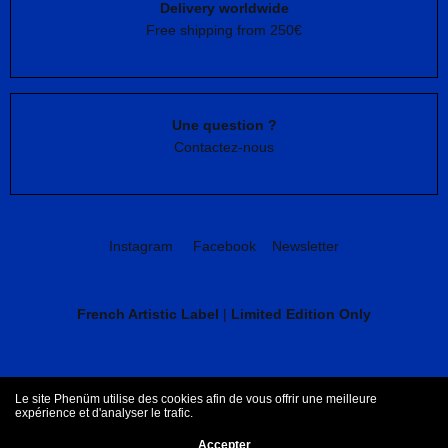
Delivery worldwide
Free shipping from 250€
Une question ?
Contactez-nous
Instagram
Facebook
Newsletter
French Artistic Label
|
Limited Edition Only
CGV
Mentions légales
Le site Phenüm utilise des cookies afin de vous offrir une meilleure
expérience et d'analyser le trafic.
Accepter