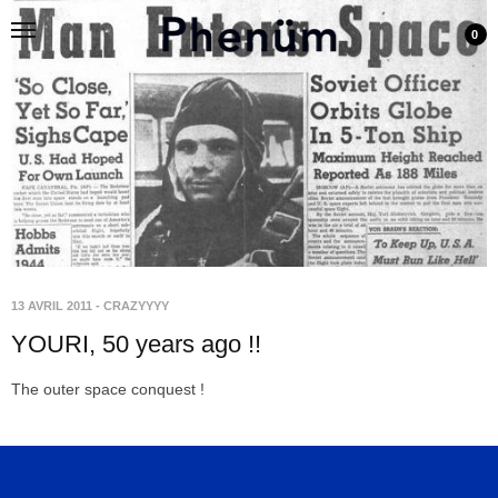
0
13 AVRIL 2011
-
CRAZYYYY
YOURI, 50 years ago !!
The outer space conquest !