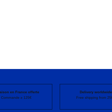
aison en France offerte
Delivery worldwide
Commande ≥ 125€
Free shipping from 25