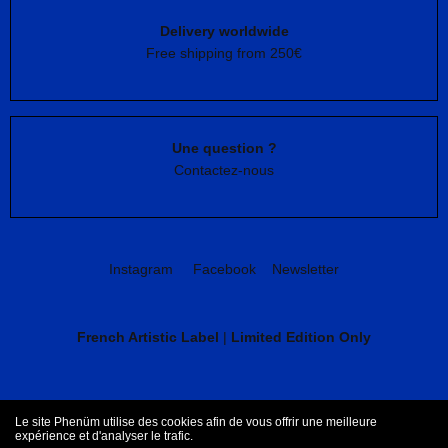
Delivery worldwide
Free shipping from 250€
Une question ?
Contactez-nous
Instagram
Facebook
Newsletter
French Artistic Label
|
Limited Edition Only
CGV
Mentions légales
Le site Phenüm utilise des cookies afin de vous offrir une meilleure
expérience et d'analyser le trafic.