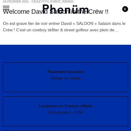
24 FÉVRIER 2011
-
CRAZYYYY
,
EVENT
,
RIDING
0
Welcome David Saloon in the Crëw !!
On est grave fier de voir entrer David « SALOON » Salaün dans le
Crëw ! C’est un cowboy sk8ter & street golfeur avec plein de…
Paiement sécurisé
Simple et rapide
Livraison en France offerte
Commande ≥ 125€