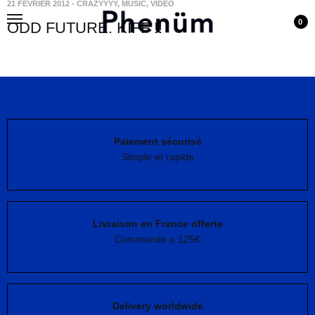
21 FÉVRIER 2012
-
CRAZYYYY
,
MUSIC
,
VIDEO
0
ODD FUTURE. KIFF !!
Paiement sécurisé
Simple et rapide
Livraison en France offerte
Commande ≥ 125€
Delivery worldwide