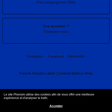
Free shipping from 250€
Une question ?
Contactez-nous
Instagram
Facebook
Newsletter
French Artistic Label
|
Limited Edition Only
CGV
Mentions légales
Le site Phenüm utilise des cookies afin de vous offrir une meilleure
expérience et d'analyser le trafic.
Accepter