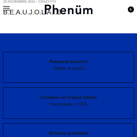
18 NOVEMBRE 2010
-
CRAZYYYY
0
B.E.A.U.J.O.L.A.I.S
Paiement sécurisé
Simple et rapide
Livraison en France offerte
Commande ≥ 125€
Delivery worldwide