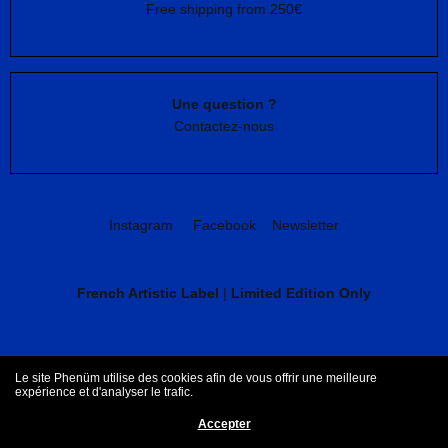
Free shipping from 250€
Une question ?
Contactez-nous
Instagram
Facebook
Newsletter
French Artistic Label
|
Limited Edition Only
CGV
Mentions légales
Le site Phenüm utilise des cookies afin de vous offrir une meilleure
expérience et d'analyser le trafic.
Accepter