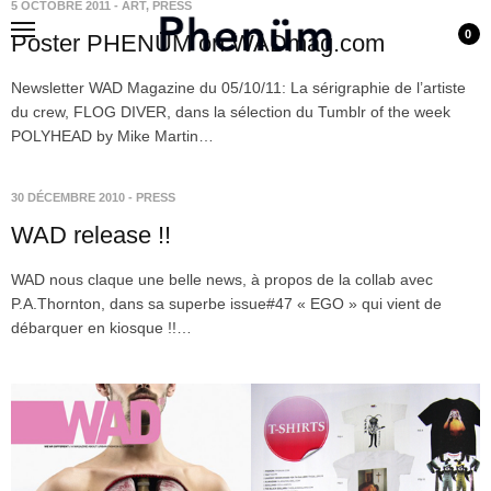
5 OCTOBRE 2011
-
ART
,
PRESS
0
Poster PHENÜM on WADmag.com
Newsletter WAD Magazine du 05/10/11: La sérigraphie de l’artiste
du crew, FLOG DIVER, dans la sélection du Tumblr of the week
POLYHEAD by Mike Martin…
30 DÉCEMBRE 2010
-
PRESS
WAD release !!
WAD nous claque une belle news, à propos de la collab avec
P.A.Thornton, dans sa superbe issue#47 « EGO » qui vient de
débarquer en kiosque !!…