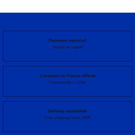
Paiement sécurisé
Simple et rapide
Livraison en France offerte
Commande ≥ 125€
Delivery worldwide
Free shipping from 250€