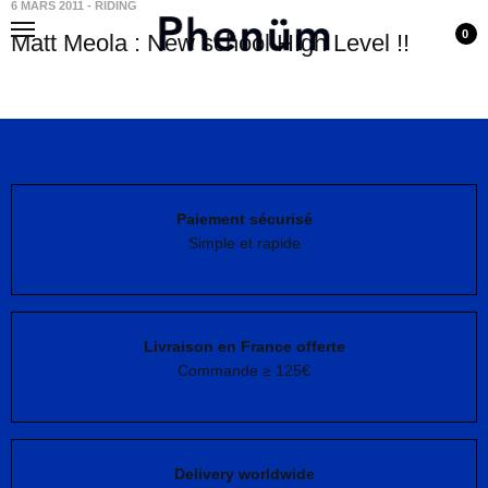
6 MARS 2011
-
RIDING
0
Matt Meola : New school HIgh Level !!
Paiement sécurisé
Simple et rapide
Livraison en France offerte
Commande ≥ 125€
Delivery worldwide