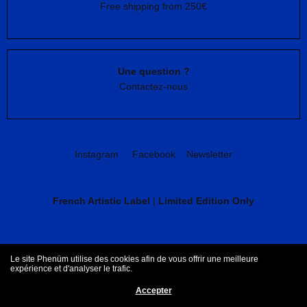
Free shipping from 250€
Une question ?
Contactez-nous
Instagram
Facebook
Newsletter
French Artistic Label
|
Limited Edition Only
CGV
Mentions légales
Le site Phenüm utilise des cookies afin de vous offrir une meilleure
expérience et d'analyser le trafic.
Accepter