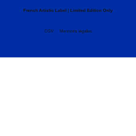
French Artistic Label
|
Limited Edition Only
CGV
Mentions légales