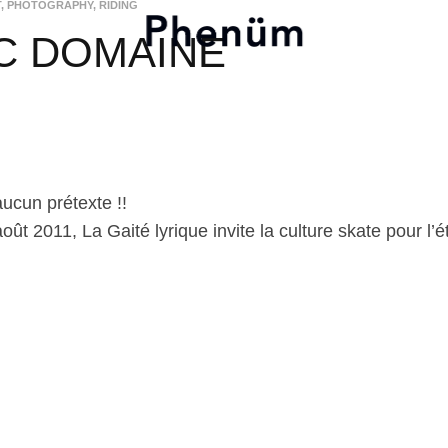
T
,
PHOTOGRAPHY
,
RIDING
C DOMAINE
aucun prétexte !!
oût 2011, La Gaité lyrique invite la culture skate pour l’é