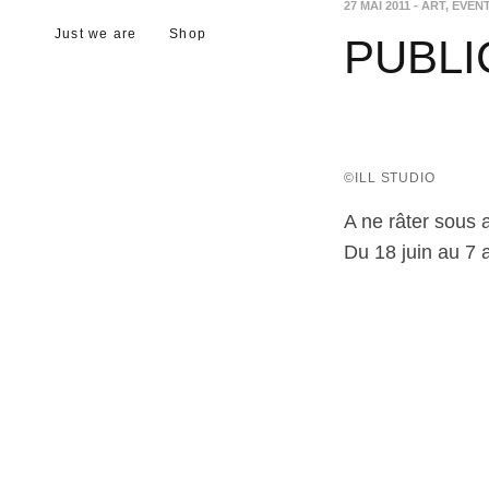
27 MAI 2011
-
ART
,
EVEN
Just we are
Shop
PUBLI
©ILL STUDIO
A ne râter sous 
Du 18 juin au 7 a