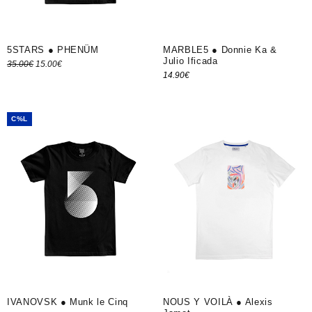
5STARS ● PHENÜM
MARBLE5 ● Donnie Ka &
Julio Ificada
Le prix
Le prix
35.00
€
15.00
€
14.90
€
Choix des options
initial
actuel
Ajouter au panier
était :
est :
35.00€.
15.00€.
C%L
IVANOVSK ● Munk le Cinq
NOUS Y VOILÀ ● Alexis