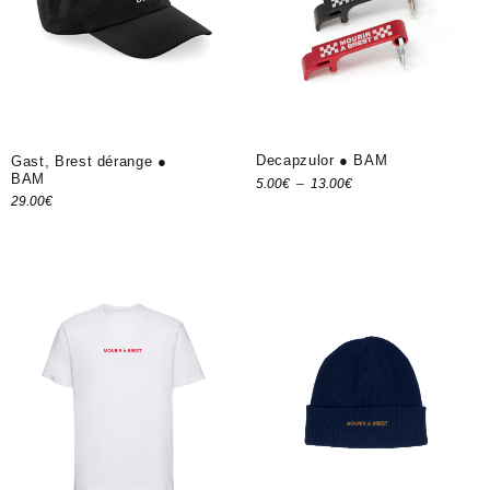
Decapzulor ● BAM
Gast, Brest dérange ●
BAM
Plage
5.00
€
–
13.00
€
29.00
€
Choix des options
de
Ajouter au panier
prix :
5.00€
à
13.00€