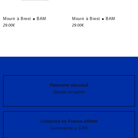
Mourir à Brest ● BAM
Mourir à Brest ● BAM
29.00
€
29.00
€
Choix des options
Choix des options
Paiement sécurisé
Simple et rapide
Livraison en France offerte
Commande ≥ 125€