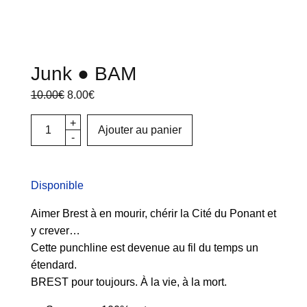
Junk ● BAM
Le prix
Le
10.00
€
8.00
€
initial
prix
était :
actuel
10.00€.
est :
8.00€.
Ajouter au panier
Disponible
Aimer Brest à en mourir, chérir la Cité du Ponant et
y crever…
Cette punchline est devenue au fil du temps un
étendard.
BREST pour toujours. À la vie, à la mort.