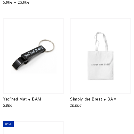
Plage
5.00
€
–
13.00
€
Ajouter au panier
Choix des options
de
prix :
5.00€
à
13.00€
Yec’hed Mat ● BAM
Simply the Brest ● BAM
5.00
€
10.00
€
Ajouter au panier
Ajouter au panier
C%L