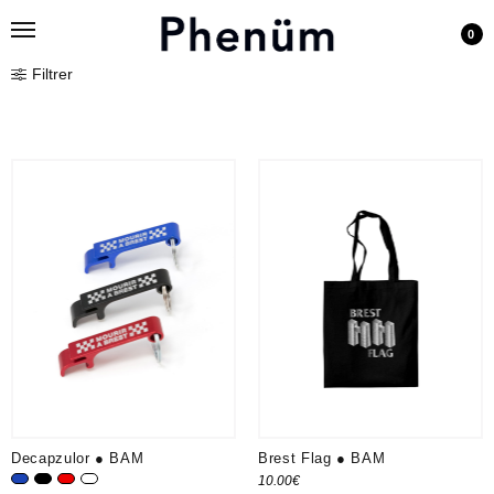
0
Filtrer
Decapzulor ● BAM
Brest Flag ● BAM
10.00
€
Bleu roi
Noir
Rouge
Pack de 3