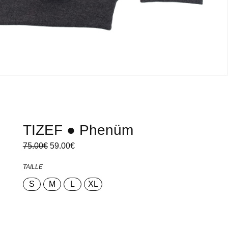
TIZEF ● Phenüm
Le prix
Le prix
75.00
€
59.00
€
initial
actuel
était :
est :
75.00€.
59.00€.
TAILLE
S
M
L
XL