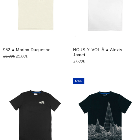
952 ● Marion Duquesne
NOUS Y VOILÀ ● Alexis
Jamet
Le prix
Le prix
35.00
€
25.00
€
37.00
€
Choix des options
initial
actuel
Choix des options
était :
est :
35.00€.
25.00€.
C%L