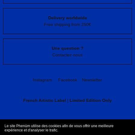
Delivery worldwide
Free shipping from 250€
Une question ?
Contactez-nous
Instagram
Facebook
Newsletter
French Artistic Label
|
Limited Edition Only
CGV
Mentions légales
Le site Phenüm utilise des cookies afin de vous offrir une meilleure
expérience et d'analyser le trafic.