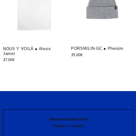
PORSMILIN-GC ● Phenüm
NOUS Y VOILÀ ● Alexis
Jamet
35.00
€
37.00
€
Ajouter au panier
Choix des options
Paiement sécurisé
Simple et rapide