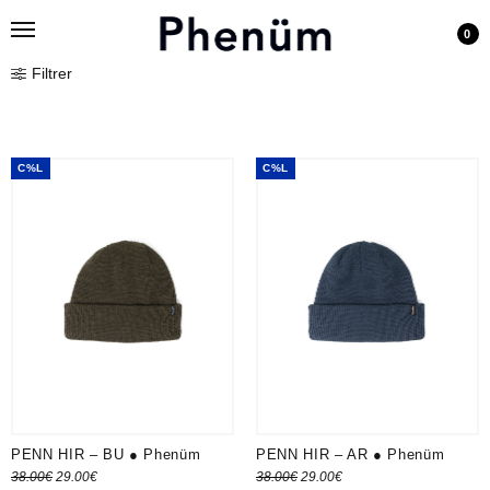
0
Filtrer
C%L
C%L
PENN HIR – BU ● Phenüm
PENN HIR – AR ● Phenüm
Le prix
Le prix
Le prix
Le prix
38.00
€
29.00
€
38.00
€
29.00
€