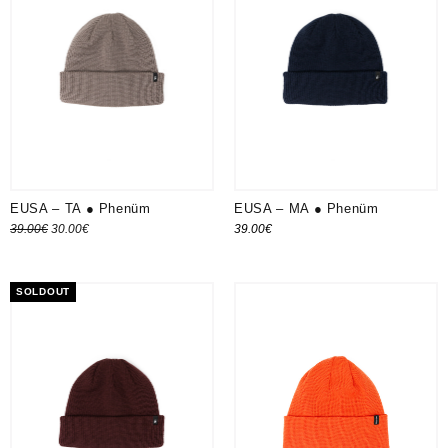
EUSA – TA ● Phenüm
EUSA – MA ● Phenüm
Le prix
Le prix
39.00
€
30.00
€
39.00
€
Ajouter au panier
initial
actuel
Ajouter au panier
était :
est :
SOLDOUT
39.00€.
30.00€.