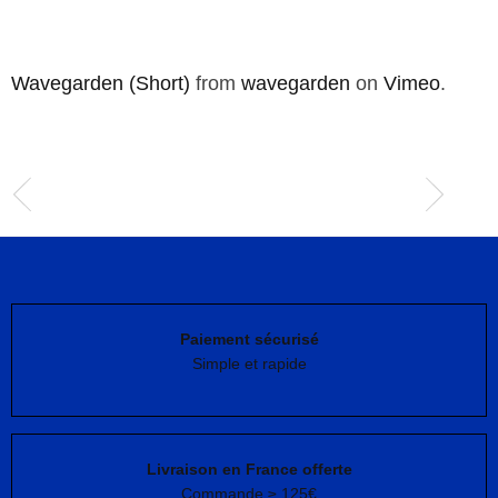
Wavegarden (Short)
from
wavegarden
on
Vimeo
.
Paiement sécurisé
Simple et rapide
Livraison en France offerte
Commande ≥ 125€