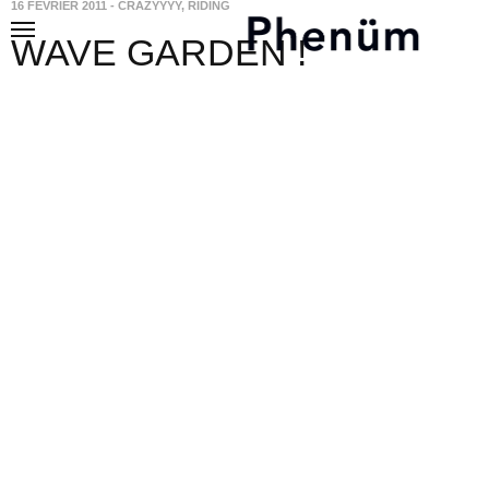
16 FÉVRIER 2011
-
CRAZYYYY
,
RIDING
WAVE GARDEN !