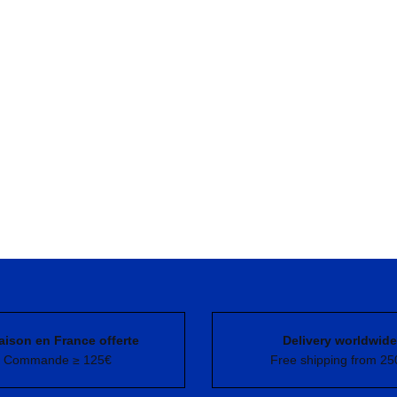
aison en France offerte
Delivery worldwide
Commande ≥ 125€
Free shipping from 25