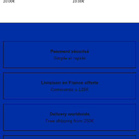
10.00
€
10.00
€
Ajouter au panier
Paiement sécurisé
Simple et rapide
Livraison en France offerte
Commande ≥ 125€
Delivery worldwide
Free shipping from 250€