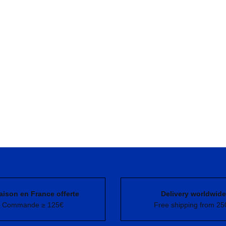
aison en France offerte
Delivery worldwide
Commande ≥ 125€
Free shipping from 25