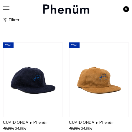
0
Filtrer
C%L
C%L
CUPID’ONDA ● Phenüm
CUPID’ONDA ● Phenüm
Le prix
Le prix
Le prix
Le prix
40.00
€
34.00
€
40.00
€
34.00
€