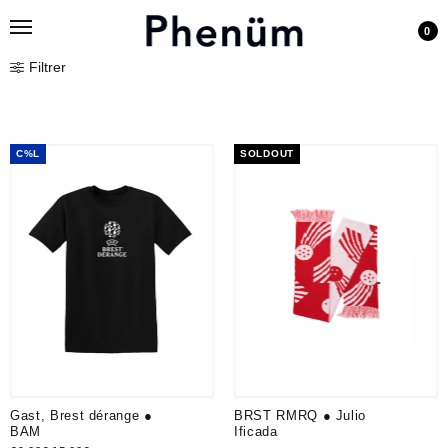
0
Filtrer
C%L
SOLDOUT
Gast, Brest dérange ●
BRST RMRQ ● Julio
BAM
Ificada