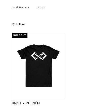
Just we are
Shop
Filtrer
SOLDOUT
BR|ST ● PHENÜM