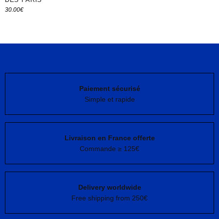
30.00
€
Ajouter au panier
Paiement sécurisé
Simple et rapide
Livraison en France offerte
Commande ≥ 125€
Delivery worldwide
Free shipping from 250€