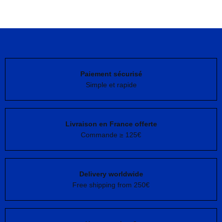
Ajouter au panier
Ajouter au panier
Paiement sécurisé
Simple et rapide
Livraison en France offerte
Commande ≥ 125€
Delivery worldwide
Free shipping from 250€