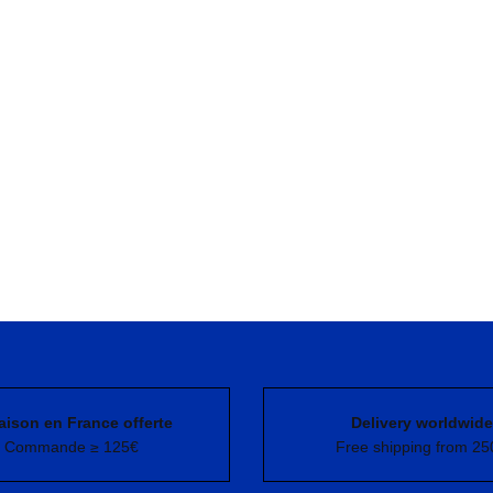
aison en France offerte
Delivery worldwide
Commande ≥ 125€
Free shipping from 25