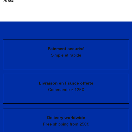
70.00
€
Paiement sécurisé
Simple et rapide
Livraison en France offerte
Commande ≥ 125€
Delivery worldwide
Free shipping from 250€