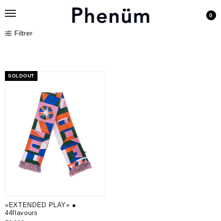
0
Filtrer
SOLDOUT
»EXTENDED PLAY« ●
44flavours