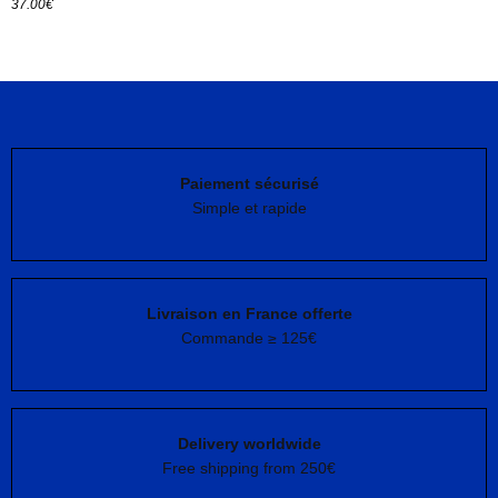
37.00
€
Choix des options
Paiement sécurisé
Simple et rapide
Livraison en France offerte
Commande ≥ 125€
Delivery worldwide
Free shipping from 250€