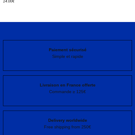
14.00
€
Paiement sécurisé
Simple et rapide
Livraison en France offerte
Commande ≥ 125€
Delivery worldwide
Free shipping from 250€