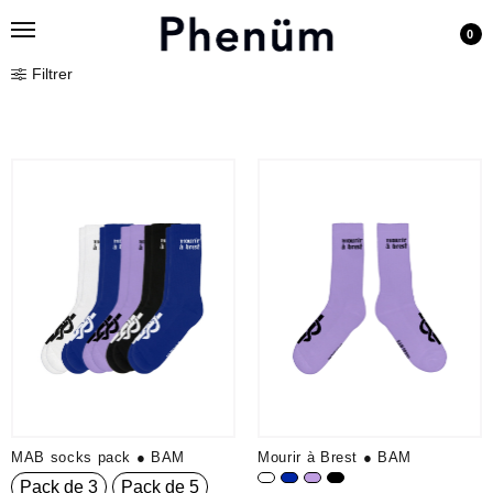
0
Filtrer
MAB socks pack ● BAM
Mourir à Brest ● BAM
Pack de 3
Pack de 5
Blanc
Bleu K
Lavande
Noir