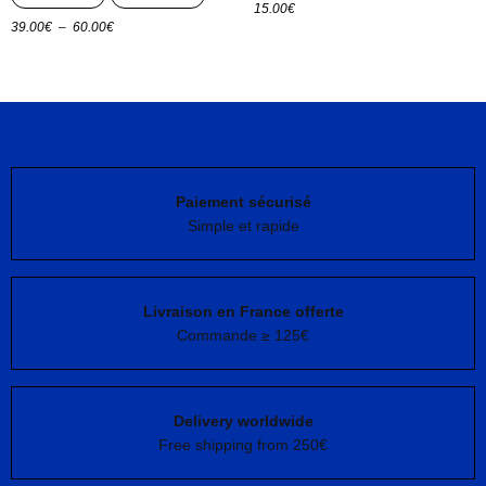
15.00
€
Plage
39.00
€
–
60.00
€
Choix des options
Choix des options
de
prix :
39.00€
à
60.00€
Paiement sécurisé
Simple et rapide
Livraison en France offerte
Commande ≥ 125€
Delivery worldwide
Free shipping from 250€