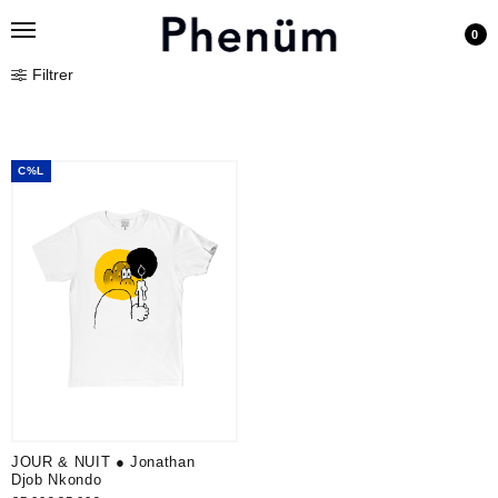
0
Filtrer
C%L
JOUR & NUIT ● Jonathan
Djob Nkondo