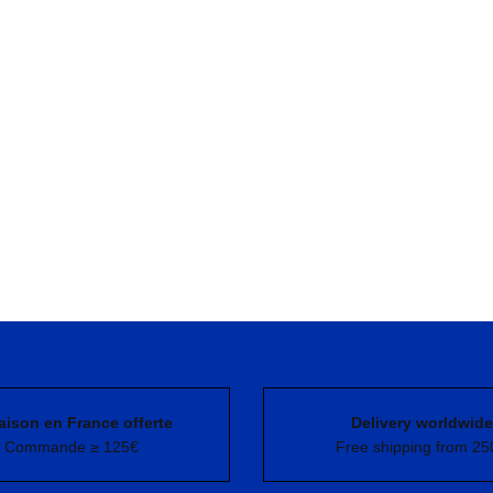
aison en France offerte
Delivery worldwide
Commande ≥ 125€
Free shipping from 25