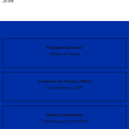
20.00
€
Ajouter au panier
Paiement sécurisé
Simple et rapide
Livraison en France offerte
Commande ≥ 125€
Delivery worldwide
Free shipping from 250€