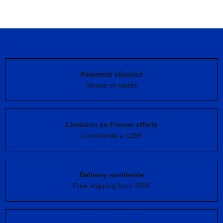
Ajouter au panier
Paiement sécurisé
Simple et rapide
Livraison en France offerte
Commande ≥ 125€
Delivery worldwide
Free shipping from 250€