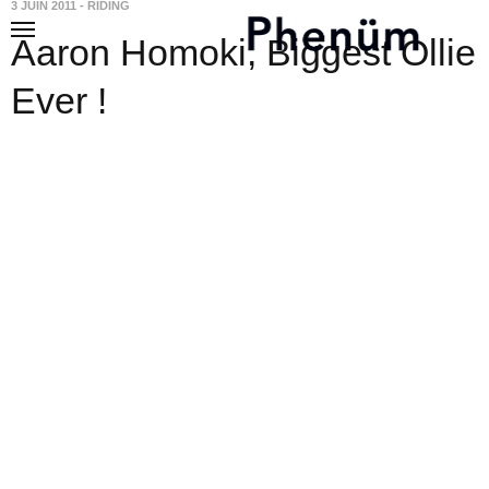
3 JUIN 2011
-
RIDING
Aaron Homoki, Biggest Ollie
Ever !