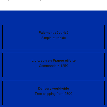
Paiement sécurisé
Simple et rapide
Livraison en France offerte
Commande ≥ 125€
Delivery worldwide
Free shipping from 250€